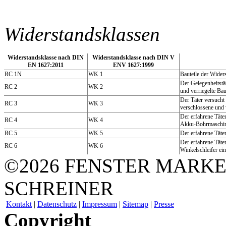
Widerstandsklassen
Widerstandsklasse nach DIN
Widerstandsklasse nach DIN V
EN 1627:2011
ENV 1627:1999
RC 1N
WK 1
Bauteile der Wider
Der Gelegenheitstä
RC 2
WK 2
und verriegelte Bau
Der Täter versuch
RC 3
WK 3
verschlossene und v
Der erfahrene Täte
RC 4
WK 4
Akku-Bohrmaschin
RC 5
WK 5
Der erfahrene Täte
Der erfahrene Täte
RC 6
WK 6
Winkelschleifer ein
©2026 FENSTER MARKE
SCHREINER
Kontakt
|
Datenschutz
|
Impressum
|
Sitemap
|
Presse
Copyright