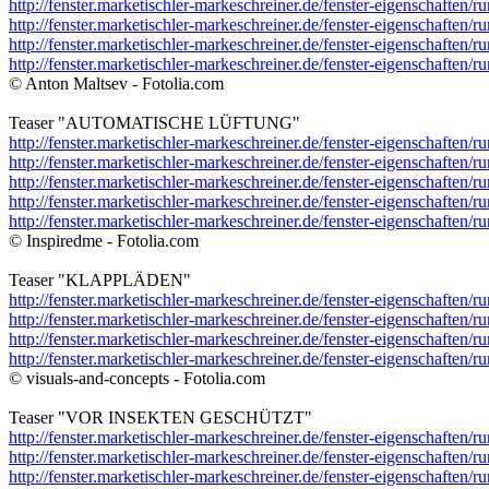
http://fenster.marketischler-markeschreiner.de/fenster-eigenschaften/r
http://fenster.marketischler-markeschreiner.de/fenster-eigenschaften/r
http://fenster.marketischler-markeschreiner.de/fenster-eigenschaften/r
http://fenster.marketischler-markeschreiner.de/fenster-eigenschaften/r
© Anton Maltsev - Fotolia.com
Teaser "AUTOMATISCHE LÜFTUNG"
http://fenster.marketischler-markeschreiner.de/fenster-eigenschaften/r
http://fenster.marketischler-markeschreiner.de/fenster-eigenschaften/r
http://fenster.marketischler-markeschreiner.de/fenster-eigenschaften/r
http://fenster.marketischler-markeschreiner.de/fenster-eigenschaften/r
http://fenster.marketischler-markeschreiner.de/fenster-eigenschaften/
© Inspiredme - Fotolia.com
Teaser "KLAPPLÄDEN"
http://fenster.marketischler-markeschreiner.de/fenster-eigenschaften/r
http://fenster.marketischler-markeschreiner.de/fenster-eigenschaften/r
http://fenster.marketischler-markeschreiner.de/fenster-eigenschaften/
http://fenster.marketischler-markeschreiner.de/fenster-eigenschaften/r
© visuals-and-concepts - Fotolia.com
Teaser "VOR INSEKTEN GESCHÜTZT"
http://fenster.marketischler-markeschreiner.de/fenster-eigenschaften/r
http://fenster.marketischler-markeschreiner.de/fenster-eigenschaften/r
http://fenster.marketischler-markeschreiner.de/fenster-eigenschaften/