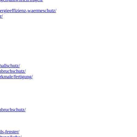
energieeffizienz-waermeschutz/
r/
hallschutz/
inbruchschutz/
erkmale/fertigung/
inbruchschutz/
ls-fenster/