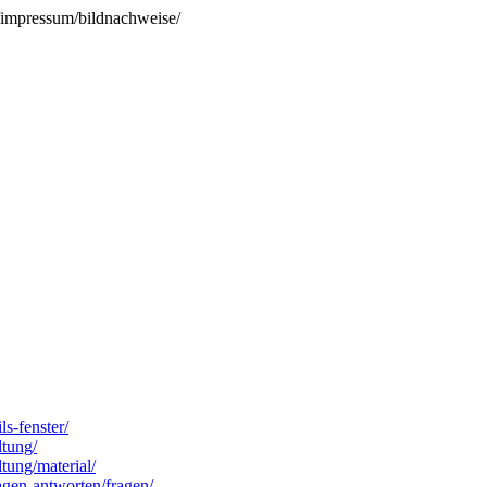
e/impressum/bildnachweise/
ls-fenster/
ltung/
ltung/material/
ragen-antworten/fragen/