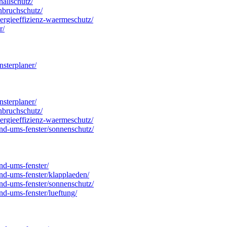
hallschutz/
inbruchschutz/
energieeffizienz-waermeschutz/
r/
nsterplaner/
nsterplaner/
inbruchschutz/
energieeffizienz-waermeschutz/
rund-ums-fenster/sonnenschutz/
und-ums-fenster/
und-ums-fenster/klapplaeden/
rund-ums-fenster/sonnenschutz/
und-ums-fenster/lueftung/