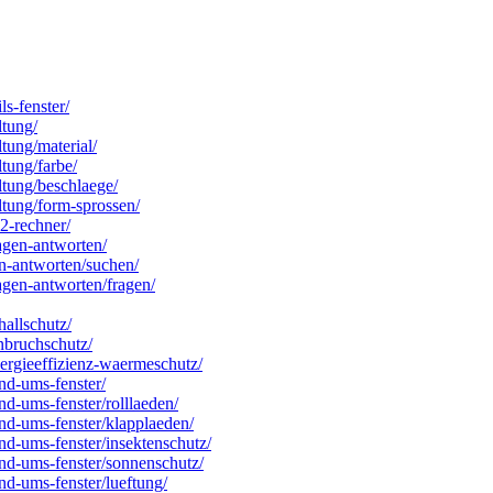
ls-fenster/
ltung/
ltung/material/
ltung/farbe/
altung/beschlaege/
altung/form-sprossen/
o2-rechner/
ragen-antworten/
gen-antworten/suchen/
ragen-antworten/fragen/
hallschutz/
inbruchschutz/
energieeffizienz-waermeschutz/
und-ums-fenster/
und-ums-fenster/rolllaeden/
und-ums-fenster/klapplaeden/
und-ums-fenster/insektenschutz/
rund-ums-fenster/sonnenschutz/
und-ums-fenster/lueftung/