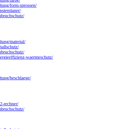
ltung/farbe/
altung/form-sprossen/
nsterplaner/
inbruchschutz/
ltung/material/
hallschutz/
inbruchschutz/
energieeffizienz-waermeschutz/
altung/beschlaege/
o2-rechner/
inbruchschutz/