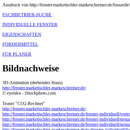
Ausdruck von http://fenster.marketischler-markeschreiner.de/fusszeil
FACHBETRIEB-SUCHE
INDIVIDUELLE FENSTER
EIGENSCHAFTEN
FÖRDERMITTEL
FÜR PLANER
Bildnachweise
3D-Animation (drehendes Haus)
http://fenster.marketischler-markeschreiner.de/
© eyeidea - iStockphoto.com
Teaser "CO2-Rechner"
http://fenster.marketischler-markeschreiner.de/
http://fenster.marketischler-markeschreiner.de/fenster-individuell/vortei
http://fenster.marketischler-markeschreiner.de/fenster-individuell/gesta
http://fenster.marketischler-markeschreiner.de/fenster-individuell/gesta
http://fenster.marketischler-markeschreiner.de/nc/fenster-individuell/f